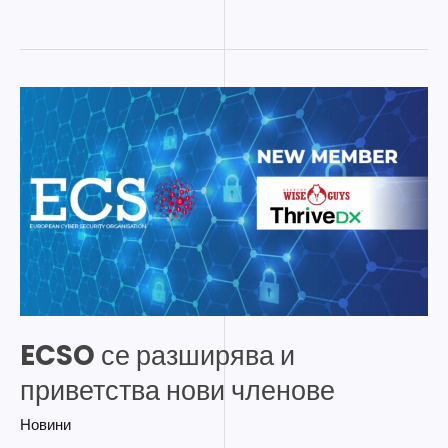
ECSO
се
разширява
и
приветства
нови
членове
ECSO се разширява и
приветства нови членове
Новини