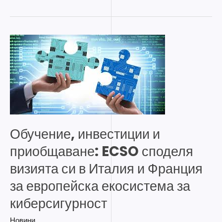
Обучение,
инвестиции
и
приобщаване:
ECSO
споделя
визията
Обучение, инвестиции и
си
приобщаване: ECSO споделя
в
Италия
визията си в Италия и Франция
и
за европейска екосистема за
Франция
киберсигурност
за
европейска
Новини