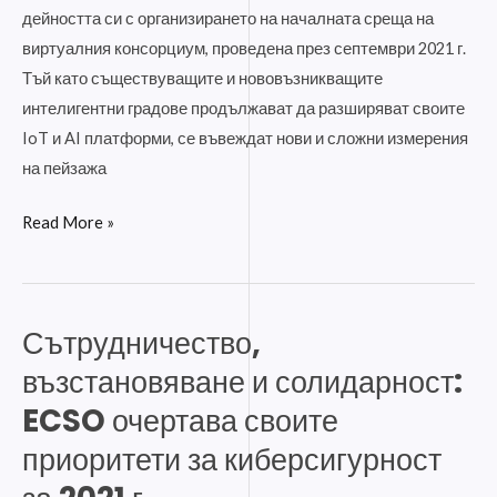
дейността си с организирането на началната среща на
виртуалния консорциум, проведена през септември 2021 г.
Тъй като съществуващите и нововъзникващите
интелигентни градове продължават да разширяват своите
IoT и AI платформи, се въвеждат нови и сложни измерения
на пейзажа
Read More »
Сътрудничество,
Сътрудничество,
възстановяване
възстановяване и солидарност:
и
ECSO очертава своите
солидарност:
приоритети за киберсигурност
ECSO
очертава