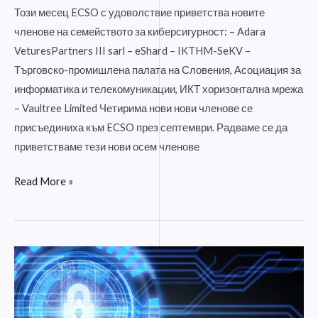
Този месец ECSO с удоволствие приветства новите
членове на семейството за киберсигурност: – Adara
VeturesPartners III sarl – eShard – IKTHM-SeKV –
Търговско-промишлена палата на Словения, Асоциация за
информатика и телекомуникации, ИКТ хоризонтална мрежа
– Vaultree Limited Четирима нови нови членове се
присъединиха към ECSO през септември. Радваме се да
приветстваме тези нови осем членове
Read More »
ECSO
избира
своя
нов