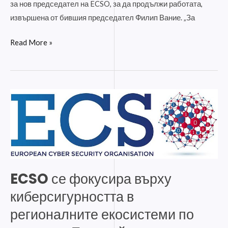
за нов председател на ECSO, за да продължи работата,
извършена от бившия председател Филип Вание. „За
Read More »
ECSO
се
фокусира
върху
киберсигурността
в
ECSO се фокусира върху
регионалните
киберсигурността в
екосистеми
по
регионалните екосистеми по
време