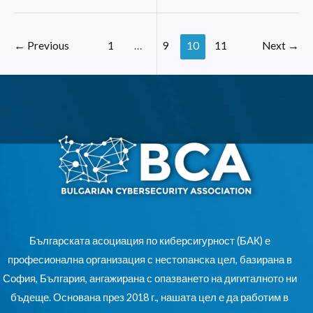
←
Previous
1
…
9
10
11
Next
→
Българската асоциация по киберсигурност (БАК) е
професионална организация с нестопанска цел, базирана в
София, България, ангажирана с опазването на дигиталното ни
бъдеще. Основана през 2018 г., нашата цел е да работим в