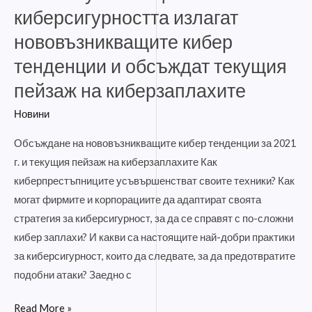
обсъждат
киберсигурността излагат
текущия
нововъзникващите кибер
пейзаж
тенденции и обсъждат текущия
на
киберзаплахите
пейзаж на киберзаплахите
Новини
Обсъждане на нововъзникващите кибер тенденции за 2021
г. и текущия пейзаж на киберзаплахите Как
киберпрестъпниците усъвършенстват своите техники? Как
могат фирмите и корпорациите да адаптират своята
стратегия за киберсигурност, за да се справят с по-сложни
кибер заплахи? И какви са настоящите най-добри практики
за киберсигурност, които да следвате, за да предотвратите
подобни атаки? Заедно с
Read More »