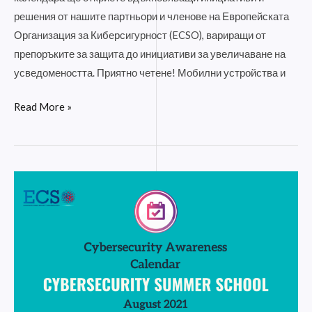
решения от нашите партньори и членове на Европейската
Организация за Киберсигурност (ECSO), вариращи от
препоръките за защита до инициативи за увеличаване на
усведомеността. Приятно четенe! Мобилни устройства и
Read More »
Лятно
училище
за
киберсигурност
–
Август
2021