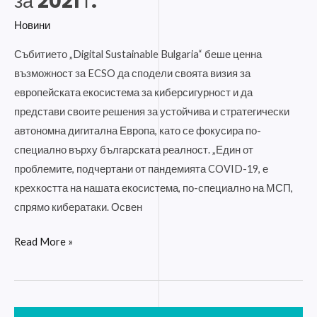
за 2021 г.
своите
Новини
приоритети
за
Събитието „Digital Sustainable Bulgaria“ беше ценна
киберсигурност
възможност за ECSO да сподели своята визия за
за
европейската екосистема за киберсигурност и да
2021
представи своите решения за устойчива и стратегически
г.
автономна дигитална Европа, като се фокусира по-
специално върху българската реалност. „Един от
проблемите, подчертани от пандемията COVID-19, е
крехкостта на нашата екосистема, по-специално на МСП,
спрямо кибератаки. Освен
Read More »
Мобилни