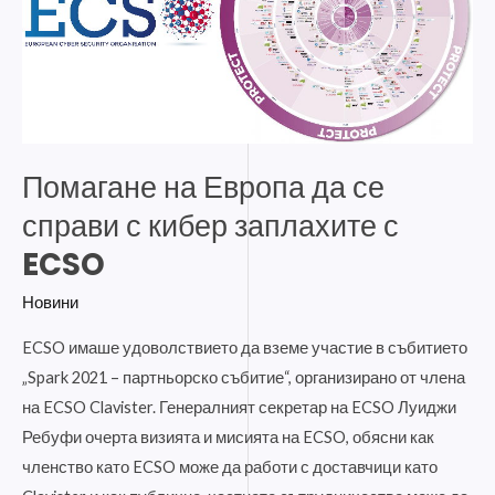
се
справи
с
кибер
заплахите
с
Помагане на Европа да се
ECSO
справи с кибер заплахите с
ECSO
Новини
ECSO имаше удоволствието да вземе участие в събитието
„Spark 2021 – партньорско събитие“, организирано от члена
на ECSO Clavister. Генералният секретар на ECSO Луиджи
Ребуфи очерта визията и мисията на ECSO, обясни как
членство като ECSO може да работи с доставчици като