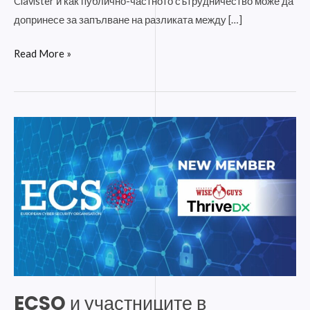
Clavister и как публично-частното сътрудничество може да
допринесе за запълване на разликата между […]
Read More »
ECSO
и
участниците
в
киберсигурността
излагат
нововъзникващите
кибер
тенденции
и
ECSO и участниците в