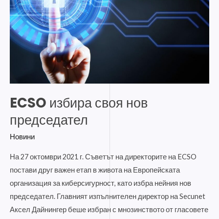
председател
ECSO избира своя нов
председател
Новини
На 27 октомври 2021 г. Съветът на директорите на ECSO
постави друг важен етап в живота на Европейската
организация за киберсигурност, като избра нейния нов
председател. Главният изпълнителен директор на Secunet
Аксел Дайнингер беше избран с мнозинството от гласовете