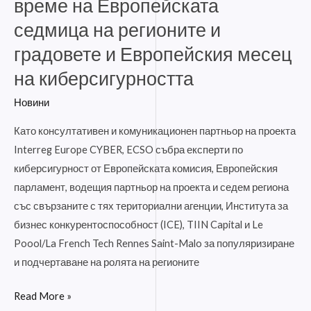
време на Европейската
на
седмица на регионите и
Европейската
седмица
градовете и Европейския месец
на
на киберсигурността
регионите
и
Новини
градовете
Като консултативен и комуникационен партньор на проекта
и
Interreg Europe CYBER, ECSO събра експерти по
Европейския
киберсигурност от Европейската комисия, Европейския
месец
парламент, водещия партньор на проекта и седем региона
на
със свързаните с тях териториални агенции, Института за
киберсигурността
бизнес конкурентоспособност (ICE), TIIN Capital и Le
Poool/La French Tech Rennes Saint-Malo за популяризиране
и подчертаване на ролята на регионите
Read More »