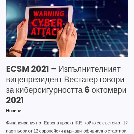
Изпълнителният
вицепрезидент
Вестагер
говори
за
киберсигурността
6
октомври
ECSM 2021 – Изпълнителният
2021
вицепрезидент Вестагер говори
за киберсигурността 6 октомври
2021
Новини
Финансираният от Европа проект IRIS, който се състои от 19
партньора от 12 европейски държави, официално стартира