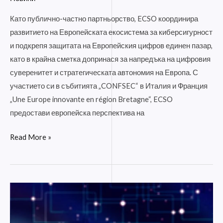
екосистема
Като публично-частно партньорство, ECSO координира
за
развитието на Европейската екосистема за киберсигурност
киберсигурност
и подкрепя защитата на Европейския цифров единен пазар,
като в крайна сметка допринася за напредъка на цифровия
суверенитет и стратегическата автономия на Европа. С
участието си в събитията „CONFSEC“ в Италия и Франция
„Une Europe innovante en région Bretagne“, ECSO
предостави европейска перспектива на
Read More »
ECSM
2021
–