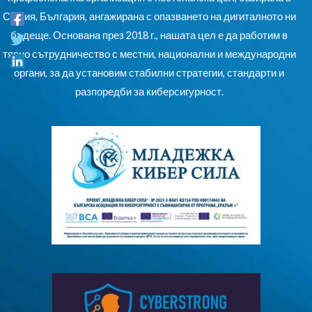
София, България, ангажирана с опазването на дигиталното ни
бъдеще. Основана през 2018 г., нашата цел е да работим в
тясно сътрудничество с местни, национални и международни
органи, за да установим стабилни стратегии, стандарти и
разпоредби за киберсигурност.