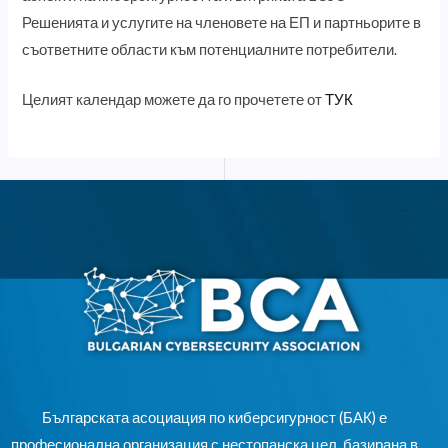
Решенията и услугите на членовете на ЕП и партньорите в
съответните области към потенциалните потребители.
Целият календар можете да го прочетете от
ТУК
Българската асоциация по киберсигурност (БАК) е
професионална организация с нестопанска цел, базирана в