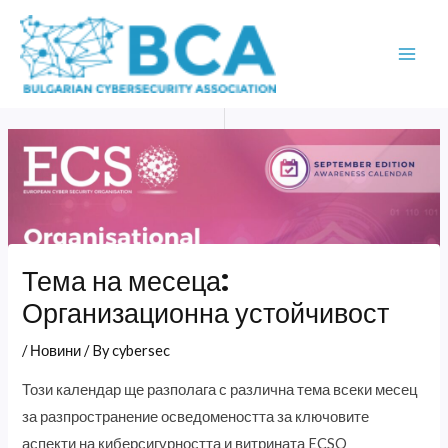
Skip
MAI
to
ME
content
Тема на месеца:
Организационна устойчивост
/
Новини
/ By
cybersec
Този календар ще разполага с различна тема всеки месец
за разпространение осведомеността за ключовите
аспекти на киберсигурността и витрината ECSO