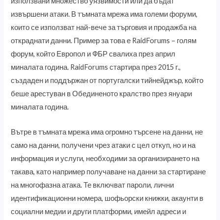
използвани множество уязвимости или да бъдат
извършени атаки. В тъмната мрежа има големи форуми,
които се използват най-вече за търговия и продажба на
откраднати данни. Пример за това е RaidForums – голям
форум, който Европол и ФБР свалиха през април
миналата година. RaidForums стартира през 2015 г.,
създаден и поддържан от португалски тийнейджър, който
беше арестуван в Обединеното кралство през януари
миналата година.
Вътре в тъмната мрежа има огромно търсене на данни, не
само на данни, получени чрез атаки с цел откуп, но и на
информация и услуги, необходими за организирането на
такава, като например получаване на данни за стартиране
на многофазна атака. Те включват пароли, лични
идентификационни номера, шофьорски книжки, акаунти в
социални медии и други платформи, имейл адреси и