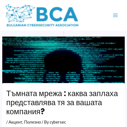
Skip
MAI
to
ME
content
Тъмната мрежа : каква заплаха
представлява тя за вашата
компания?
/
Акцент
,
Полезно
/ By
cybersec