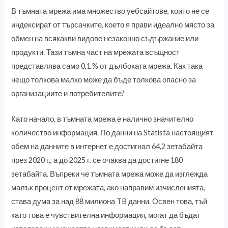
В тъмната мрежа има множество уебсайтове, които не се
индексират от търсачките, което я прави идеално място за
обмен на всякакви видове незаконно съдържание или
продукти. Тази тъмна част на мрежата всъщност
представлява само 0,1 % от дълбоката мрежа. Как така
нещо толкова малко може да бъде толкова опасно за
организациите и потребителите?
Като начало, в тъмната мрежа е налично значително
количество информация. По данни на Statista настоящият
обем на данните в интернет е достигнал 64,2 зетабайта
през 2020 г., а до 2025 г. се очаква да достигне 180
зетабайта. Въпреки че тъмната мрежа може да изглежда
малък процент от мрежата, ако направим изчисленията,
става дума за над 88 милиона TB данни. Освен това, тъй
като това е чувствителна информация, могат да бъдат