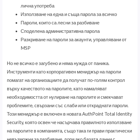
лична употреба
Използване на една и съща парола за всичко
Пароли, които са лесни за разбиване
Споделена административна парола
Разкриване на пароли за акаунти, управлявани от
MSP
Но не всичко е загубено и няма нужда от паника.
Инструменти като корпоративен мениджър на пароли
помагат на организациите да получат по-голям контрол
върху качеството на паролите, като намаляват
необходимостта от нулиране на паролите и смекчават
проблемите, свързани със слаби или откраднати пароли.
Този мениджър е включен в новата AuthPoint Total Identity
Security, която освен че насърчава правилното използване
на паролите в компанията, също така ги прави практически
невъзможни за разбиване, дори ако базата данни с