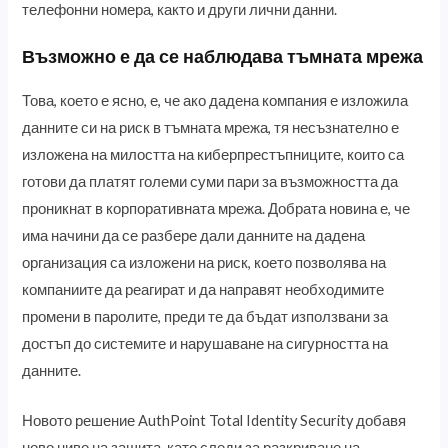
телефонни номера, както и други лични данни.
Възможно е да се наблюдава тъмната мрежа
Това, което е ясно, е, че ако дадена компания е изложила
данните си на риск в тъмната мрежа, тя несъзнателно е
изложена на милостта на киберпрестъпниците, които са
готови да платят големи суми пари за възможността да
проникнат в корпоративната мрежа. Добрата новина е, че
има начини да се разбере дали данните на дадена
организация са изложени на риск, което позволява на
компаниите да реагират и да направят необходимите
промени в паролите, преди те да бъдат използвани за
достъп до системите и нарушаване на сигурността на
данните.
Новото решение AuthPoint Total Identity Security добавя
ново ниво на защита, като следи за разкриване на