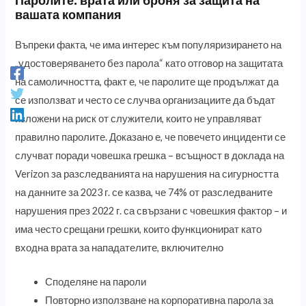
Паролите: врата или броня за защита на
вашата компания
Въпреки факта, че има интерес към популяризирането на
„удостоверяването без парола“ като отговор на защитата
на самоличността, факт е, че паролите ще продължат да
се използват и често се случва организациите да бъдат
изложени на риск от служители, които не управляват
правилно паролите. Доказано е, че повечето инциденти се
случват поради човешка грешка – всъщност в доклада на
Verizon за разследванията на нарушения на сигурността
на данните за 2023 г. се казва, че 74% от разследваните
нарушения през 2022 г. са свързани с човешкия фактор – и
има често срещани грешки, които функционират като
входна врата за нападателите, включително
Споделяне на пароли
Повторно използване на корпоративна парола за