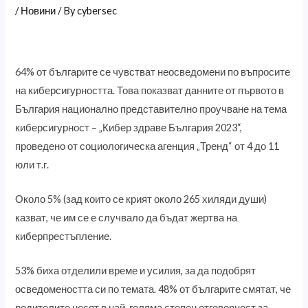
/
Новини
/ By
cybersec
64% от българите се чувстват неосведомени по въпросите
на киберсигурността. Това показват данните от първото в
България национално представително проучване на тема
киберсигурност – „Кибер здраве България 2023“,
проведено от социологическа агенция „Тренд“ от 4 до 11
юли т.г.
Около 5% (зад които се крият около 265 хиляди души)
казват, че им се е случвало да бъдат жертва на
киберпрестъпление.
53% биха отделили време и усилия, за да подобрят
осведомеността си по темата. 48% от българите смятат, че
родителите носят в най-голяма степен отговорност за