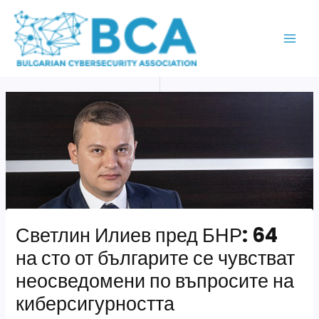
Skip
MAI
to
ME
content
Светлин Илиев пред БНР: 64
на сто от българите се чувстват
неосведомени по въпросите на
киберсигурността