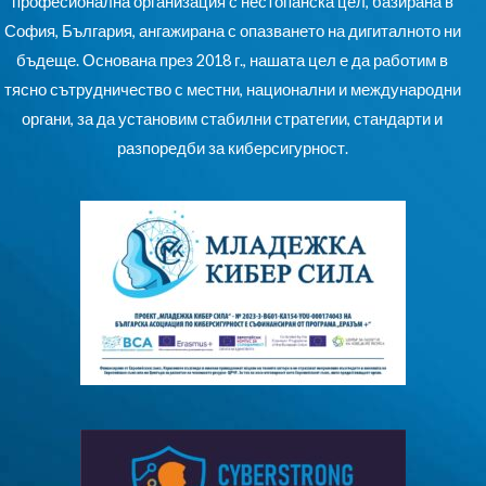
професионална организация с нестопанска цел, базирана в
София, България, ангажирана с опазването на дигиталното ни
бъдеще. Основана през 2018 г., нашата цел е да работим в
тясно сътрудничество с местни, национални и международни
органи, за да установим стабилни стратегии, стандарти и
разпоредби за киберсигурност.