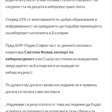
сигурността на децата в киберпространството.
Според 25% от анкетираните по-добро образование и
информираност на гражданите ще подобри превенцията
на киберпрестъпленията в България.
Пред БНР-Радио София част от данните изложи и
коментира
Светлин Илиев, експерт по
киберсигурност
към Съюза за стопански инициативи,
председател на Българската асоциация по
киберсигурност.
По думите му досега такова изследване не е правено,
досега се питаха само експерти.
„Надяваме си резултатите от това изследване да бъдат
основата за граденето на политики в тази сфера и за