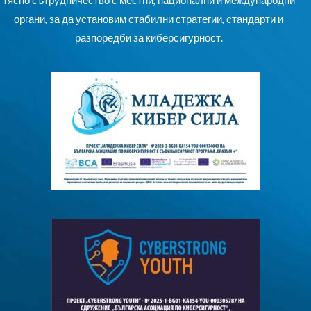
тясно сътрудничество с местни, национални и международни
органи, за да установим стабилни стратегии, стандарти и
разпоредби за киберсигурност.