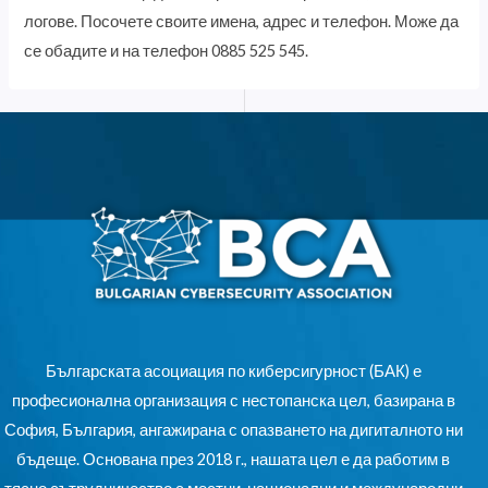
логове. Посочете своите имена, адрес и телефон. Може да
се обадите и на телефон 0885 525 545.
Българската асоциация по киберсигурност (БАК) е
професионална организация с нестопанска цел, базирана в
София, България, ангажирана с опазването на дигиталното ни
бъдеще. Основана през 2018 г., нашата цел е да работим в