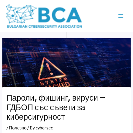
Skip
MAI
to
ME
content
Пароли, фишинг, вируси –
ГДБОП със съвети за
киберсигурност
/
Полезно
/ By
cybersec