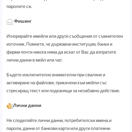
паролите си.
Фишинг
Игнорирайте имейли или други съобщения от съмнителен
източник. Помнете, че държавни институции, банки и
фирми почти никога няма да искат от Вас да изпратите
лични данни в мейл или чат.
Бъдете изключително внимателни при сваляне и
активиране на файлове, прикачени към мейли със
стресиращ текст или подканящи за незабавно действие.
Лични данни
Не споделяйте лични данни, потребителски имена и
пароли, данни от банкови карти или други платежни