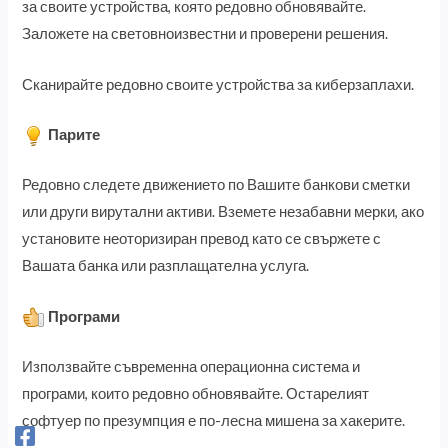
за своите устройства, която редовно обновявайте.
Заложете на световноизвестни и проверени решения.
Сканирайте редовно своите устройства за киберзаплахи.
Парите
Редовно следете движението по Вашите банкови сметки
или други вирутални активи. Вземете незабавни мерки, ако
установите неоторизиран превод като се свържете с
Вашата банка или разплащателна услуга.
Програми
Използвайте съвременна операционна система и
програми, които редовно обновявайте. Остарелият
софтуер по презумпция е по-лесна мишена за хакерите.