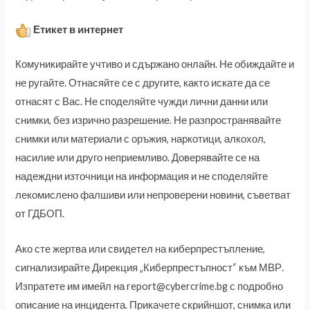
Етикет в интернет
Комуникирайте учтиво и сдържано онлайн. Не обиждайте и
не ругайте. Отнасяйте се с другите, както искате да се
отнасят с Вас. Не споделяйте чужди лични данни или
снимки, без изрично разрешение. Не разпространявайте
снимки или материали с оръжия, наркотици, алкохол,
насилие или друго неприемливо. Доверявайте се на
надеждни източници на информация и не споделяйте
лекомислено фалшиви или непроверени новини, съветват
от ГДБОП.
Ако сте жертва или свидетел на киберпрестъпление,
сигнализирайте Дирекция „Киберпрестъпност“ към МВР.
Изпратете им имейл на
report@cybercrime.bg
с подробно
описание на инцидента. Прикачете скрийншот, снимка или