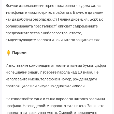
Всички използваме интернет постоянно – в дома си, на
телефоните и компютрите, в работата. Важно е да знаем
как да работим безопасно. От Главна дирекция „Борба с
организираната престъпност“ описват съвременните
предизвикателства в киберпространството,
съществуващите заплахи и начините за защита от тях.
Пароли
Използвайте комбинация от малки и големи букви, цифри
и специални знаци. Изберете парола над 10 знака. Не
използвайте имена, телефонен номер, рождени дати,
повтарящи се или визуално еднакви символи.
Не използвайте една и съща парола за няколко различни
профила. Не споделяйте паролата си с никого. Запишете
паролата си на сигурно място. Сменяйте периодично