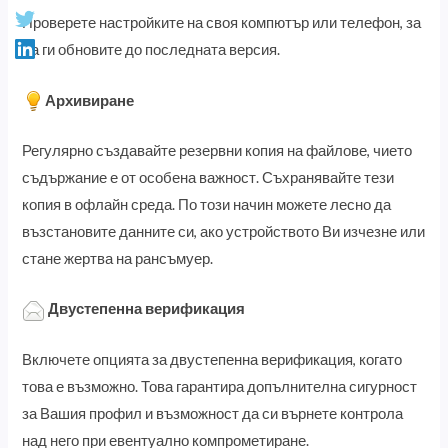
Проверете настройките на своя компютър или телефон, за
да ги обновите до последната версия.
Архивиране
Регулярно създавайте резервни копия на файлове, чието
съдържание е от особена важност. Съхранявайте тези
копия в офлайн среда. По този начин можете лесно да
възстановите данните си, ако устройството Ви изчезне или
стане жертва на рансъмуер.
Двустепенна верификация
Включете опцията за двустепенна верификация, когато
това е възможно. Това гарантира допълнителна сигурност
за Вашия профил и възможност да си върнете контрола
над него при евентуално компрометиране.