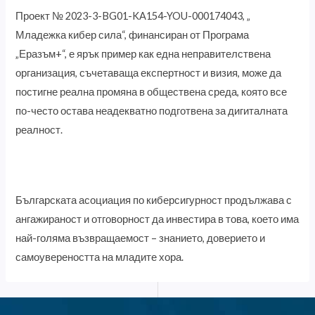
Проект № 2023-3-BG01-KA154-YOU-000174043, „
Младежка кибер сила“, финансиран от Програма
„Еразъм+“, е ярък пример как една неправителствена
организация, съчетаваща експертност и визия, може да
постигне реална промяна в обществена среда, която все
по-често остава неадекватно подготвена за дигиталната
реалност.
Българската асоциация по киберсигурност продължава с
ангажираност и отговорност да инвестира в това, което има
най-голяма възвращаемост – знанието, доверието и
самоувереността на младите хора.