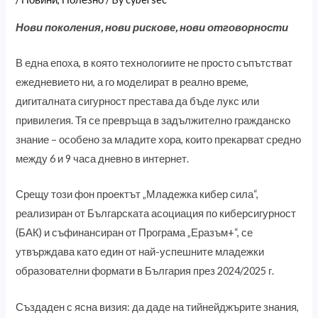
Нови поколения, нови рискове, нови отговорности
В една епоха, в която технологиите не просто съпътстват
ежедневието ни, а го моделират в реално време,
дигиталната сигурност престава да бъде лукс или
привилегия. Тя се превръща в задължително гражданско
знание – особено за младите хора, които прекарват средно
между 6 и 9 часа дневно в интернет.
Срещу този фон проектът „Младежка кибер сила“,
реализиран от Българската асоциация по киберсигурност
(БАК) и съфинансиран от Програма „Еразъм+“, се
утвърждава като един от най-успешните младежки
образователни формати в България през 2024/2025 г.
Създаден с ясна визия: да даде на тийнейджърите знания,