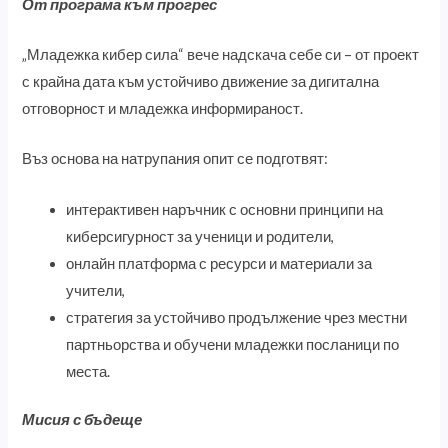
От програма към прогрес
„Младежка кибер сила“ вече надскача себе си – от проект
с крайна дата към устойчиво движение за дигитална
отговорност и младежка информираност.
Въз основа на натрупания опит се подготвят:
интерактивен наръчник с основни принципи на
киберсигурност за ученици и родители,
онлайн платформа с ресурси и материали за
учители,
стратегия за устойчиво продължение чрез местни
партньорства и обучени младежки посланици по
места.
Мисия с бъдеще