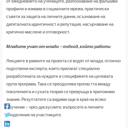
от ежедневието на учениците, разпознаване на фалшиви
профили и измами в социалните мрежи, практически
съвети за защита на личните данни, осъзнаване на
дигиталната идентичност и репутация, насърчаване на
критично мислене и отговорност.
Младите учат от млади – подход, който работи
Лекциите в рамките на проекта се водят от млади, отлично
подготвени експерти, които прилагат специално
разработената за нуждите и спецификите на целевата
група програма. Така се преодолява пропастта между
поколенията и сухата теория се превръща в приложимо
знание. Резултатите са видими още в края на всяко
обучение – чрез дискусиите, въпросите и личните
споделяния на участниците.