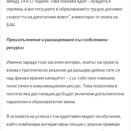
между 14 и 17 години. Това показва едно – нуждата е
огромна, а институциите в образованието трудно догонват
скоростта на дигиталния живот“, коментират от екипа на
БАК.
Преизпълнение и разширяване със собствени
ресурси
Именно заради този засилен интерес, екипът на проекта
взема стратегическо решение да разшири дейностите си
над финансирания капацитет – със собствен човешки,
логистичен и комуникационен ресурс. Това позволява в
почти всяка дестинация да бъдат включени допълнителни
паралелки и образователни звена.
В основата на успеха стои адаптивен модел на обучение,
който комбинира интерактивни лекции с реални примери