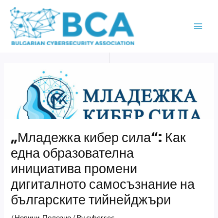
Skip
MAI
to
ME
content
„Младежка кибер сила“: Как
една образователна
инициатива промени
дигиталното самосъзнание на
българските тийнейджъри
/
Новини
,
Полезно
/ By
cybersec