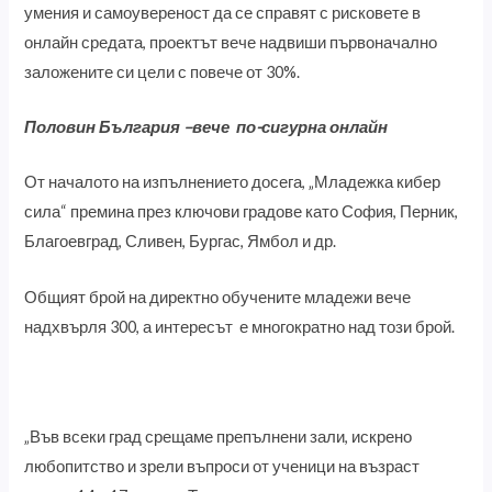
умения и самоувереност да се справят с рисковете в
онлайн средата, проектът вече надвиши първоначално
заложените си цели с повече от 30%.
Половин България –вече по-сигурна онлайн
От началото на изпълнението досега, „Младежка кибер
сила“ премина през ключови градове като София, Перник,
Благоевград, Сливен, Бургас, Ямбол и др.
Общият брой на директно обучените младежи вече
надхвърля 300, а интересът е многократно над този брой.
„Във всеки град срещаме препълнени зали, искрено
любопитство и зрели въпроси от ученици на възраст