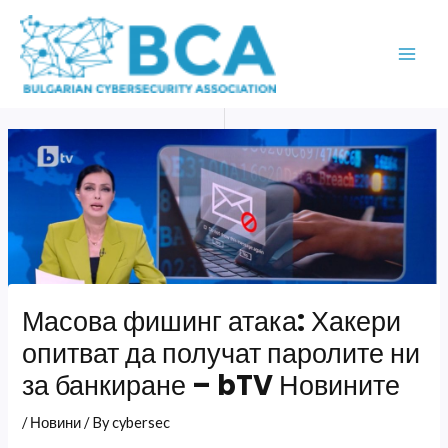
Skip
MAI
to
ME
content
Масова фишинг атака: Хакери
опитват да получат паролите ни
за банкиране – bTV Новините
/
Новини
/ By
cybersec