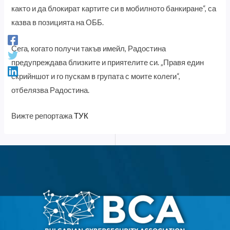
както и да блокират картите си в мобилното банкиране“, са
казва в позицията на ОББ.
Сега, когато получи такъв имейл, Радостина
предупреждава близките и приятелите си. „Правя един
скрийншот и го пускам в групата с моите колеги“,
отбелязва Радостина.
Вижте репортажа
ТУК