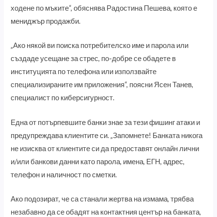
ходене по мъките“, обяснява Радостина Пешева, която е
мениджър продажби.
„Ако някой ви поиска потребителско име и парола или
създаде усещане за стрес, по-добре се обадете в
институцията по телефона или използвайте
специализираните им приложения“, поясни Ясен Танев,
специалист по киберсигурност.
Една от потърпевшите банки знае за тези фишинг атаки и
предупреждава клиентите си. „Запомнете! Банката никога
не изисква от клиентите си да предоставят онлайн лични
и/или банкови данни като парола, имена, ЕГН, адрес,
телефон и наличност по сметки.
Ако подозират, че са станали жертва на измама, трябва
незабавно да се обадят на контактния център на банката,