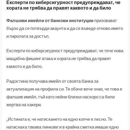
Експерти по киберсигурност предупреждават, че
хората не трябва да правят каквото и да било
Фалшиви имейли от банкови институции
призовават
бързо да се потвърди акаунта и да се въведе отново името
и паролата за достъп.
Експерти по киберсигурност предупреждават, че тече нова
мащабна фишинг атака и хората не трябва да правят
каквото и да било.
Радостина получава имейл от своята банка за
актуализация на профила си. Тя обаче вече знае, че това е
фалшив имейл, тъй като нейни близки наскоро са били
жертва на хакери.
„Истината е, че натискането на едно копче е лесно. Те
натиснаха такива линкове и в крайна сметка имаше едно