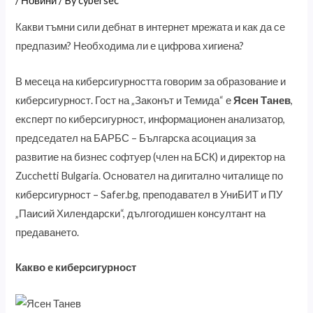
/
Новини
/ By
cybersec
Какви тъмни сили дебнат в интернет мрежата и как да се
предпазим? Необходима ли е цифрова хигиена?
В месеца на киберсигурността говорим за образование и
киберсигурност. Гост на „Законът и Темида“ е
Ясен Танев
,
експерт по киберсигурност, информационен анализатор,
председател на БАРБС – Българска асоциация за
развитие на бизнес софтуер (член на БСК) и директор на
Zucchetti Bulgaria. Основател на дигитално читалище по
киберсигурност – Safer.bg, преподавател в УниБИТ и ПУ
„Паисий Хилендарски“, дългогодишен консултант на
предаването.
Какво е киберсигурност