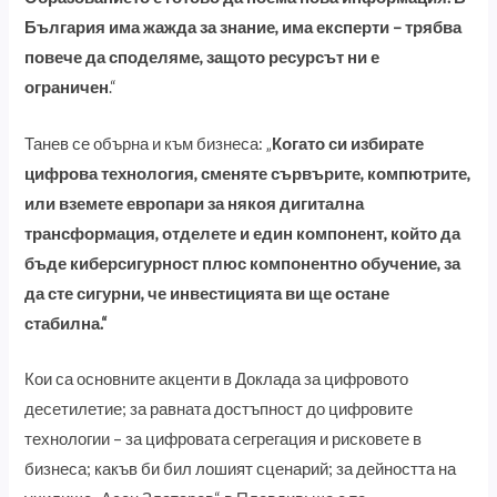
България има жажда за знание, има експерти – трябва
повече да споделяме, защото ресурсът ни е
ограничен
.“
Танев се обърна и към бизнеса: „
Когато си избирате
цифрова технология, сменяте сървърите, компютрите,
или вземете европари за някоя дигитална
трансформация, отделете и един компонент, който да
бъде киберсигурност плюс компонентно обучение, за
да сте сигурни, че инвестицията ви ще остане
стабилна.“
Кои са основните акценти в Доклада за цифровото
десетилетие; за равната достъпност до цифровите
технологии – за цифровата сегрегация и рисковете в
бизнеса; какъв би бил лошият сценарий; за дейността на