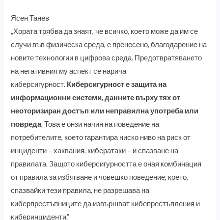
Ясен Танев
„Хората трябва да знаят, че всичко, което може да им се
случи във физическа среда, е пренесено, благодарение на
новите технологии в цифрова среда. Предотвратяването
на негативния му аспект се нарича
киберсигурност.
Киберсигурност е защита на
информационни системи, данните върху тях от
неоторизиран достъп или неправилна употреба или
повреда
. Това е онзи начин на поведение на
потребителите, което гарантира ниско ниво на риск от
инциденти – хаквания, кибератаки – и спазване на
правилата. Защото киберсигурността е оная комбинация
от правила за избягване и човешко поведение, което,
спазвайки тези правила, не разрешава на
киберпрестъпниците да извършват кибепрестъпления и
киберинциденти.“