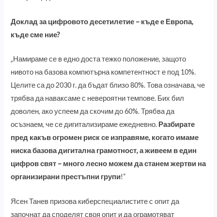
Доклад за цифровото десетилетие – къде е Европа,
къде сме ние?
„Намираме се в едно доста тежко положение, защото
нивото на базова компютърна компетентност е под 10%.
Целите са до 2030 г. да бъдат близо 80%. Това означава, че
трябва да наваксаме с невероятни темпове. Бих бил
доволен, ако успеем да скочим до 60%. Трябва да
осъзнаем, че се дигитализираме ежедневно.
Разбирате
пред какъв огромен риск се изправяме, когато имаме
ниска базова дигитална грамотност, а живеем в един
цифров свят – много лесно можем да станем жертви на
организирани престъпни групи
!“
Ясен Танев призова киберспециалистите с опит да
започнат да споделят своя опит и да ограмотяват