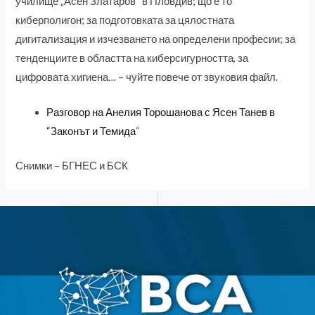
училище „Асен Златаров“ в Пловдив; що е то
киберполигон; за подготовката за цялостната
дигитализация и изчезването на определени професии; за
тенденциите в областта на киберсигурността, за
цифровата хигиена… – чуйте повече от звуковия файл.
Разговор на Анелия Торошанова с Ясен Танев в
“Законът и Темида
“
Снимки – БГНЕС и БСК