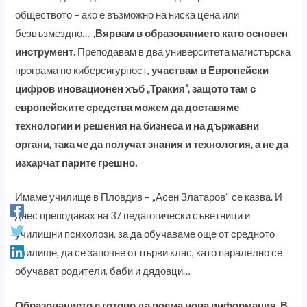
обществото – ако е възможно на ниска цена или
безвъзмездно… „
Вярвам в образованието като основен
инструмент
. Преподавам в два университета магистърска
програма по киберсигурност,
участвам в Европейски
цифров иновационен хъб „Тракия“, защото там с
европейските средства можем да доставяме
технологии и решения на бизнеса и на държавни
органи, така че да получат знания и технология, а не да
изхарчат парите грешно.
Имаме училище в Пловдив – „Асен Златаров“ се казва. И
днес преподавах на 37 педагогически съветници и
училищни психолози, за да обучаваме още от средното
училище, да се започне от първи клас, като паралелно се
обучават родители, баби и дядовци…
Образованието е готово да поема нова информация. В