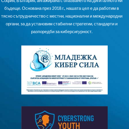
София, България, ангажирана с опазването на дигиталното ни
бъдеще. Основана през 2018 г., нашата цел е да работим в
тясно сътрудничество с местни, национални и международни
органи, за да установим стабилни стратегии, стандарти и
разпоредби за киберсигурност.