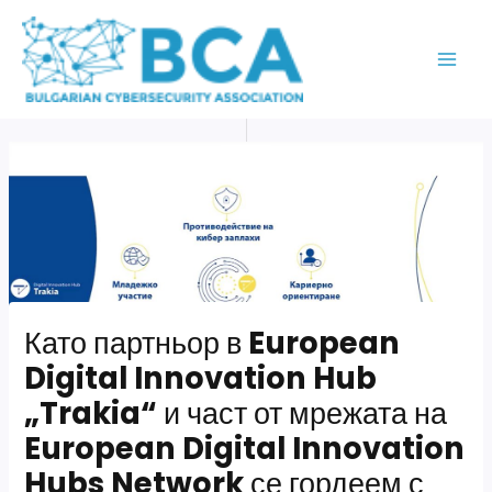
Skip
MAI
to
ME
content
Като партньор в European
Digital Innovation Hub
„Trakia“ и част от мрежата на
European Digital Innovation
Hubs Network се гордеем с