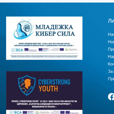
Ли
На
Но
Пр
На
Ко
За 
Пр