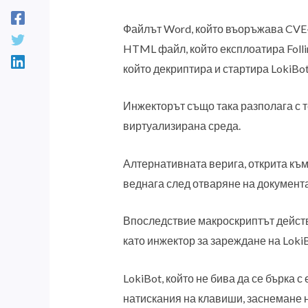
Файлът Word, който въоръжава CVE-
HTML файл, който експлоатира Follin
който декриптира и стартира LokiBot
Инжекторът също така разполага с т
виртуализирана среда.
Алтернативната верига, открита към
веднага след отваряне на документа
Впоследствие макроскриптът действа
като инжектор за зареждане на LokiB
LokiBot, който не бива да се бърка 
натискания на клавиши, заснемане н