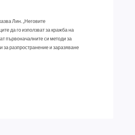
казва Лин. „Неговите
ите да го използват за кражба на
рат първоначалните си методи за
и за разпространение и заразяване