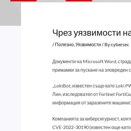
Чрез уязвимости н
/
Полезно
,
Уязвимости
/ By
cybersec
Документи на Microsoft Word, страд
примамки за пускане на зловреден с
„LokiBot, известен също като Loki P
Лин, изследовател от Fortinet Forti
информация от заразените машини.
Компанията за киберсигурност, която
CVE-2022-30190 (известен още като F