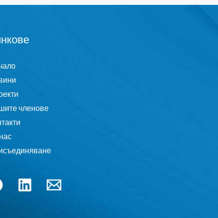
нкове
чало
вини
оекти
шите членове
нтакти
нас
исъединяване