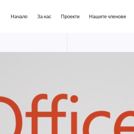
Начало
За нас
Проекти
Нашите членове