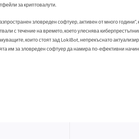
тфейли за криптовалути.
азпространен зловреден софтуер, активен от много години“, 
али с течение на времето, което улеснява киберпрестъпниц
акуващите, които стоят зад LokiBot, непрекъснато актуализи
ията им за зловреден софтуер да намира по-ефективни начин