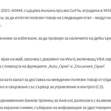
2021-40444, съдържа външна връзка GoFile, вградена в XML 
a, за да изтегли полезен товар на следващия етап – модул инж
.
ехники за избягване, за да провери за наличието на дебъгър
 края на май, започва с документ на Word, включващ VBA ск
 с помощта на функциите „Auto_Open“ и „Document_Open“.
 като канал за доставка на междинен полезен товар от отд
ot и свързване със сървър за управление и контрол (C2).
с едноименния банков троянец за Android, разполага с възмо
а екранни снимки, събиране на информация за удостоверени