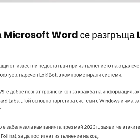
а Microsoft Word се разгръща 
ащи от известни недостатъци при изпълнението на отдалечен
офтуер, наречен LokiBot, в компрометирани системи.
WS, е добре познат троянски кон за кражба на информация, акт
Guard Labs. „Той основно таргетира системи с Windows и има з
“
 е забелязала кампанията през май 2023 г., заяви, че атакит
ollina), за да постигнат изпълнение на код.