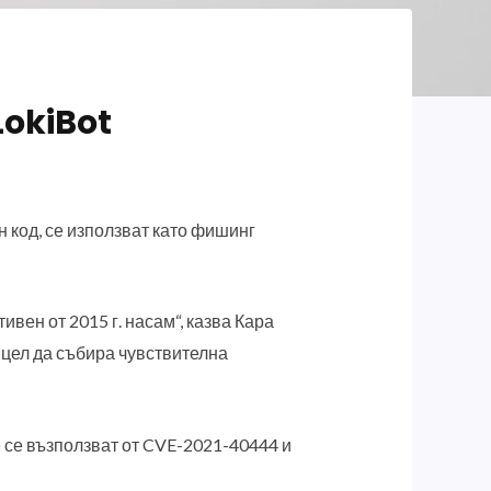
LokiBot
 код, се използват като фишинг
ивен от 2015 г. насам“, казва Кара
а цел да събира чувствителна
е се възползват от CVE-2021-40444 и