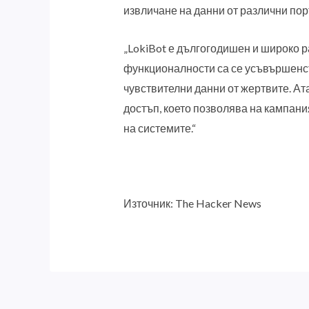
извличане на данни от различни пор
„LokiBot е дългогодишен и широко р
функционалности са се усъвършенств
чувствителни данни от жертвите. Ат
достъп, което позволява на кампан
на системите.“
Източник: The Hacker News