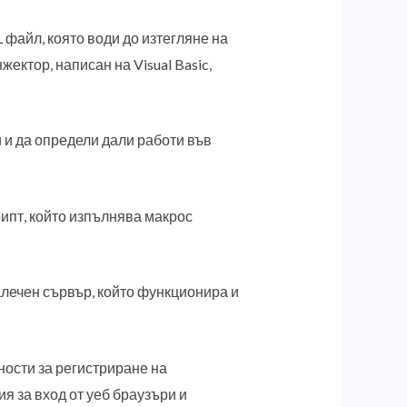
файл, която води до изтегляне на
ектор, написан на Visual Basic,
и и да определи дали работи във
рипт, който изпълнява макрос
алечен сървър, който функционира и
жности за регистриране на
я за вход от уеб браузъри и