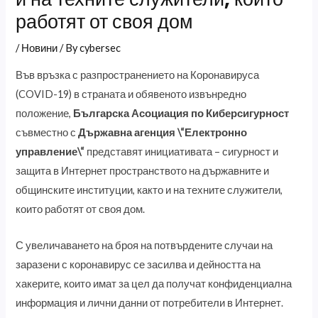
работят от своя дом
/
Новини
/ By
cybersec
Във връзка с разпространението на Коронавируса
(COVID-19) в страната и обявеното извънредно
положение,
Българска Асоциация по Киберсигурност
съвместно с
Държавна агенция \“Електронно
управление\“
представят инициативата – сигурност и
защита в Интернет пространството на държавните и
общинските институции, както и на техните служители,
които работят от своя дом.
С увеличаването на броя на потвърдените случаи на
заразени с коронавирус се засилва и дейността на
хакерите, които имат за цел да получат конфиденциална
информация и лични данни от потребители в Интернет.