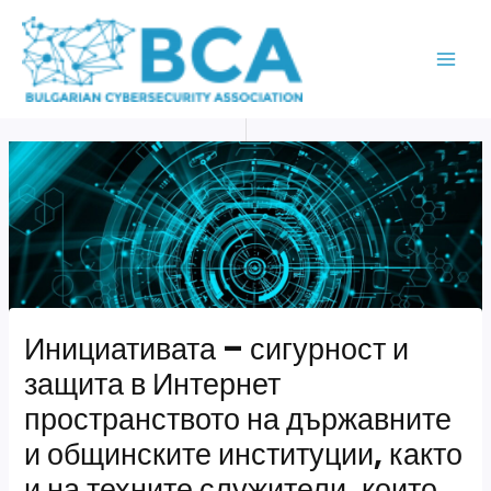
Skip
MAI
to
ME
content
Инициативата – сигурност и
защита в Интернет
пространството на държавните
и общинските институции, както
и на техните служители, които