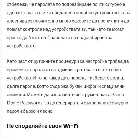
отбележи, че паролата по подразбиране почти сигурно е
една и съща за всяко продадено подобно устройство. Това
улеснява изключително много хакерите да проникнат и да
поемат контрола над устройствата ви, тъй като те могат
просто да “отгатнат” паролата по подразбиране за
устройството.
Като част от рутинните процедури за настройка трябва да
променяте паролата на администратора за всяко ново
устройство. И то не каква да е парола – изберете силна,
дълга парола, която съдържа букви, цифри и специални
символи. Можете да използвате инструмент като Panda
Dome Passwords, за да генерирате и съхранявате сигурни
пароли бързо и лесно.
Не споделяйте своя Wi-Fi