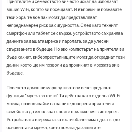
Приятелите и семейството ви често искат да използват
вашия WiFi, когато ви посещават. И въпреки че познавате
тези хора, те все пак могат да представляват
непреднамерен риск за сигурността. След като техният
смартфон или таблет се свърже, устройството съхранява
данните за вашата мрежа и паролата, за да улесни
свързването в бъдеще. Но ако компютърът на приятеля ви
бъде хакнат, киберпрестъпниците могат да откраднат тези
данни, което ще им позволи да проникнат в мрежата ви в
бъдеще.
Повечето домашни маршрутизатори вече предлагат
функция “мрежа за гости”. Тя действа като отделна Wi-Fi
мрежа, позволявайки на вашите доверени приятели и
семейство да използват своите приложения в интернет.
Устройствата в мрежата за гости обаче нямат достъп до
основната ви мрежа, което помага да защитите