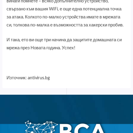
винаги помнете – всяко допълнително устройство,
свързано към вашия WiFi, е още една потенциална точка
за атака. Колкото по-малко устройства имате в мрежата
си, толкова по-малка е възможността за хакерски пробив.
И така, ето ви още три начина да защитите домашната си
мрежа през Новата година. Успех!
Източник: antivirus.bg