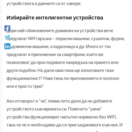
устройствата и данните си от хакери.
Избирайте интелигентни устройства
Дори най-обикновените домакински устройства вече
предлагат WiFi връзка – перални машини, сушилни, фурни,
съдомиялни машини, хладилници и др. Много от тях
предлагат и приложения за смартфони, които ви
позволяват да проследявате напредъка на прането или
други подобни. Но дали наистина ще използвате тази
функционалност? Наистина ли приложението е полезно
или е просто трик?
Ако отговорът е “не”, помислете дали да не добавяте
устройството към мрежата си. Повечето “умни”
устройства функционират напълно нормално без WiFi,
така че не е необходимо да се присъединявате към нея. И