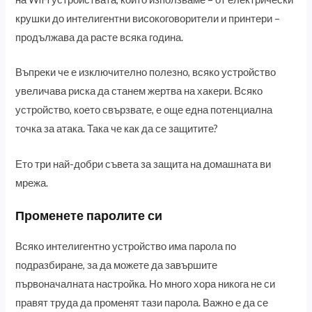
крушки до интелигентни високоговорители и принтери –
продължава да расте всяка година.
Въпреки че е изключително полезно, всяко устройство
увеличава риска да станем жертва на хакери. Всяко
устройство, което свързвате, е още една потенциална
точка за атака. Така че как да се защитите?
Ето три най-добри съвета за защита на домашната ви
мрежа.
Променете паролите си
Всяко интелигентно устройство има парола по
подразбиране, за да можете да завършите
първоначалната настройка. Но много хора никога не си
правят труда да променят тази парола. Важно е да се