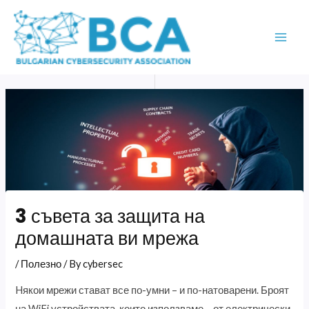
Skip
MAI
to
ME
content
3 съвета за защита на
домашната ви мрежа
/
Полезно
/ By
cybersec
Hякои мрежи стават все по-умни – и по-натоварени. Броят
на WiFi устройствата, които използваме – от електрически